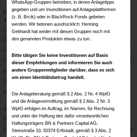
WhatsApp-Gruppen betrieben, in denen Anlagetipps
gegeben und um Investitionen auf Anlageplattformen
1. Datenschutz auf einen Blick
(z. B. Brcik) oder in BlackRock-Fonds gebeten
Allgemeine Hinweise
werden. Wir betonen ausdrücklich: Henning
Die folgenden Hinweise geben einen einfachen Überblick
Gebhardt hat weder mit diesen Gruppen noch mit
den genannten Produkten etwas zu tun.
darüber, was mit Ihren personenbezogenen Daten passiert,
wenn Sie unsere Website besuchen. Personenbezogene
Bitte tätigen Sie keine Investitionen auf Basis
Daten sind alle Daten, mit denen Sie persönlich identifiziert
dieser Empfehlungen und informieren Sie auch
andere Gruppenmitglieder darüber, dass es sich
werden können. Ausführliche Informationen zum Thema
um einen Identitätsbetrug handelt.
Datenschutz entnehmen Sie unserer unter diesem Text
aufgeführten Datenschutzerklärung.
Die Anlageberatung gemäß § 2 Abs. 2 Nr. 4 WpIG
und die Anlagevermittlung gemäß § 2 Abs. 2 Nr. 3
WpIG erfolgen im Auftrag, im Namen, für Rechnung
Analyse-Tools und Tools von Drittanbietern
und unter der Haftung des dafür verantwortlichen
Beim Besuch unserer Website kann Ihr Surf-Verhalten
Haftungsträgers BN & Partners Capital AG,
statistisch ausgewertet werden. Das geschieht vor allem mit
Steinstraße 33, 50374 Erftstadt, gemäß § 3 Abs. 2