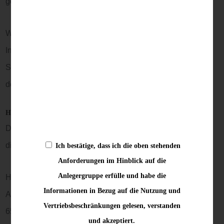
geschieht.
Wir weisen darauf hin, dass die Datenübertragung im
Internet (z.B. bei der Kommunikation per E-Mail)
Sicherheitslücken aufweisen kann. Ein lückenloser Schutz
der Daten vor dem Zugriff durch Dritte ist nicht möglich.
Hinweis zur verantwortlichen Stelle
Die verantwortliche Stelle für die Datenverarbeitung auf
dieser Website ist:
Ich bestätige, dass ich die oben stehenden
Anforderungen im Hinblick auf die
Anlegergruppe erfülle und habe die
HollyHedge Consult GmbH
Informationen in Bezug auf die Nutzung und
Am Untertor 4
Vertriebsbeschränkungen gelesen, verstanden
65719 Hofheim im Taunus
und akzeptiert.