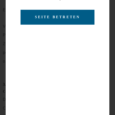
E-Mail:
info@hollyhedge-consult.com
Verantwortliche Stelle ist die natürliche oder juristische
Person, die allein oder gemeinsam mit anderen über die
Zwecke und Mittel der Verarbeitung von
personenbezogenen Daten (z.B. Namen, E-Mail-Adressen
o. Ä.) entscheidet.
3. Datenerfassung auf unserer Website
Cookies
Die Internetseiten verwenden teilweise so genannte
Cookies. Cookies richten auf Ihrem Rechner keinen