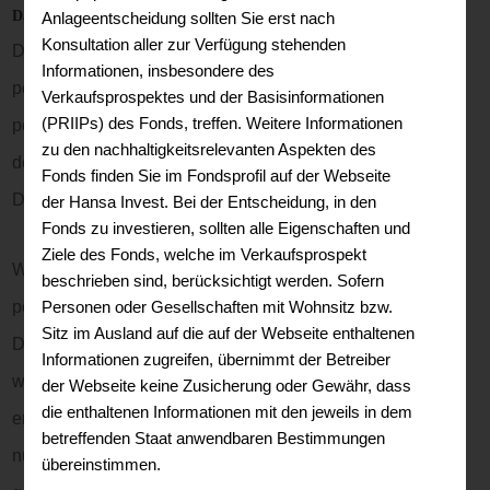
Datenschutz
Anlageentscheidung sollten Sie erst nach
Konsultation aller zur Verfügung stehenden
Die Betreiber dieser Seiten nehmen den Schutz Ihrer
Informationen, insbesondere des
persönlichen Daten sehr ernst. Wir behandeln Ihre
Verkaufsprospektes und der Basisinformationen
(PRIIPs) des Fonds, treffen. Weitere Informationen
personenbezogenen Daten vertraulich und entsprechend
zu den nachhaltigkeitsrelevanten Aspekten des
der gesetzlichen Datenschutzvorschriften sowie dieser
Fonds finden Sie im Fondsprofil auf der Webseite
Datenschutzerklärung.
der Hansa Invest. Bei der Entscheidung, in den
Fonds zu investieren, sollten alle Eigenschaften und
Ziele des Fonds, welche im Verkaufsprospekt
Wenn Sie diese Website benutzen, werden verschiedene
beschrieben sind, berücksichtigt werden. Sofern
personenbezogene Daten erhoben. Personenbezogene
Personen oder Gesellschaften mit Wohnsitz bzw.
Sitz im Ausland auf die auf der Webseite enthaltenen
Daten sind Daten, mit denen Sie persönlich identifiziert
Informationen zugreifen, übernimmt der Betreiber
werden können. Die vorliegende Datenschutzerklärung
der Webseite keine Zusicherung oder Gewähr, dass
die enthaltenen Informationen mit den jeweils in dem
erläutert, welche Daten wir erheben und wofür wir sie
betreffenden Staat anwendbaren Bestimmungen
nutzen. Sie erläutert auch, wie und zu welchem Zweck das
übereinstimmen.