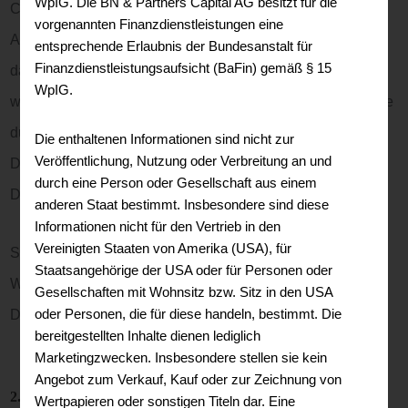
WpIG. Die BN & Partners Capital AG besitzt für die
Cookies und mit sogenannten Analyseprogrammen. Die
vorgenannten Finanzdienstleistungen eine
Analyse Ihres Surf-Verhaltens erfolgt in der Regel anonym;
entsprechende Erlaubnis der Bundesanstalt für
Finanzdienstleistungsaufsicht (BaFin) gemäß § 15
das Surf-Verhalten kann nicht zu Ihnen zurückverfolgt
WpIG.
werden. Sie können dieser Analyse widersprechen oder sie
durch die Nichtbenutzung bestimmter Tools verhindern.
Die enthaltenen Informationen sind nicht zur
Veröffentlichung, Nutzung oder Verbreitung an und
Detaillierte Informationen dazu finden Sie in der folgenden
durch eine Person oder Gesellschaft aus einem
Datenschutzerklärung.
anderen Staat bestimmt. Insbesondere sind diese
Informationen nicht für den Vertrieb in den
Vereinigten Staaten von Amerika (USA), für
Sie können dieser Analyse widersprechen. Über die
Staatsangehörige der USA oder für Personen oder
Widerspruchsmöglichkeiten werden wir Sie in dieser
Gesellschaften mit Wohnsitz bzw. Sitz in den USA
oder Personen, die für diese handeln, bestimmt. Die
Datenschutzerklärung informieren.
bereitgestellten Inhalte dienen lediglich
Marketingzwecken. Insbesondere stellen sie kein
Angebot zum Verkauf, Kauf oder zur Zeichnung von
2. Allgemeine Hinweise und Pflichtinformationen
Wertpapieren oder sonstigen Titeln dar. Eine