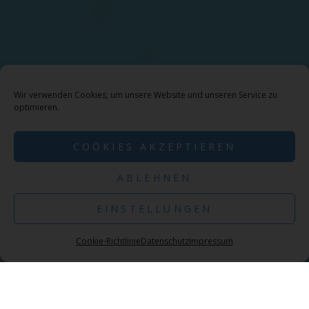
Wir verwenden Cookies, um unsere Website und unseren Service zu
optimieren.
COOKIES AKZEPTIEREN
ABLEHNEN
EINSTELLUNGEN
Cookie-Richtlinie
Datenschutz
Impressum