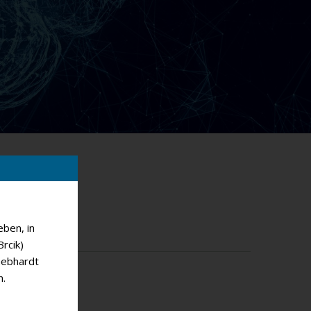
ben, in
rcik)
Gebhardt
n.
026