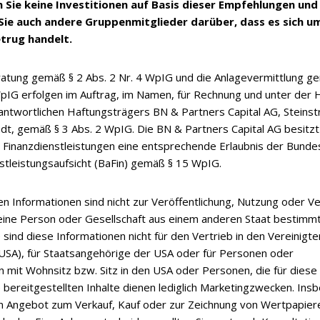
n Sie keine Investitionen auf Basis dieser Empfehlungen und
Sie auch andere Gruppenmitglieder darüber, dass es sich u
Millenium Global Opportunities
trug handelt.
atung gemäß § 2 Abs. 2 Nr. 4 WpIG und die Anlagevermittlung g
WpIG erfolgen im Auftrag, im Namen, für Rechnung und unter der 
antwortlichen Haftungsträgers BN & Partners Capital AG, Steinst
KI-Aktien verlieren Schwung: Die
dt, gemäß § 3 Abs. 2 WpIG. Die BN & Partners Capital AG besitzt 
übernehmen
Finanzdienstleistungen eine entsprechende Erlaubnis der Bunde
nstleistungsaufsicht (BaFin) gemäß § 15 WpIG.
Henning Gebhardt hat dargelegt, wie sich die Märkte
en Informationen sind nicht zur Veröffentlichung, Nutzung oder V
Juli 2026
eine Person oder Gesellschaft aus einem anderen Staat bestimmt
sind diese Informationen nicht für den Vertrieb in den Vereinigt
USA), für Staatsangehörige der USA oder für Personen oder
Hier geht es zum Beitrag
n mit Wohnsitz bzw. Sitz in den USA oder Personen, die für diese
 bereitgestellten Inhalte dienen lediglich Marketingzwecken. In
ein Angebot zum Verkauf, Kauf oder zur Zeichnung von Wertpapier