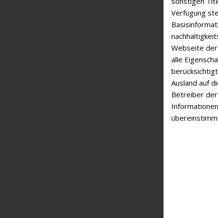
sonstigen Tite
Verfügung st
Basisinformat
nachhaltigkei
Webseite der 
alle Eigensch
berücksichtig
Ausland auf d
Betreiber der
Informatione
übereinstimm