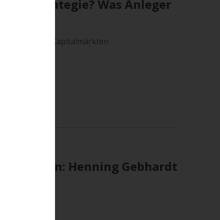
 kluge Strategie? Was Anleger
bungen an den Kapitalmärkten
nd Anleihen: Henning Gebhardt
bach podcast