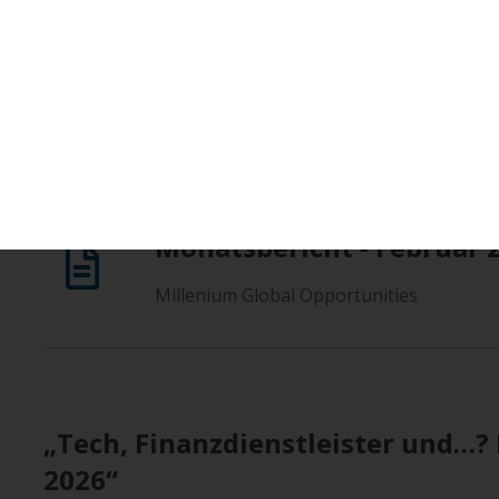
Februar 2026
Hier geht es zum Beitrag
Monatsbericht - Februar 
Millenium Global Opportunities
„Tech, Finanzdienstleister und…?
2026“