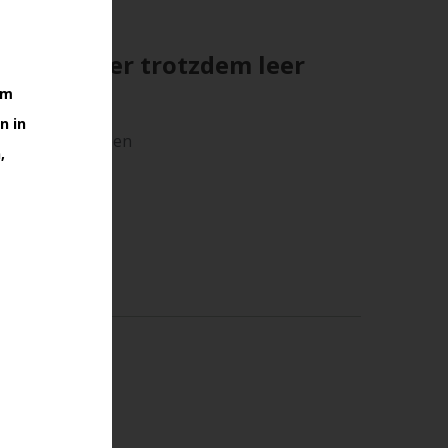
vatanleger trotzdem leer
im
n in
ierigkeiten haben
,