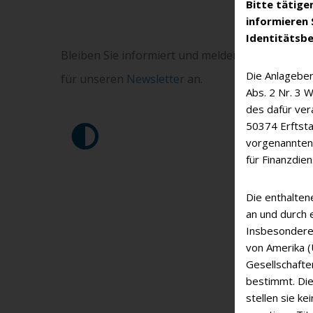
Bitte tätige
informieren 
Identitätsbe
Bleiben Sie informiert und melden Sie sich hier
Die Anlageber
für unseren
Newsletter
an.
Abs. 2 Nr. 3 
des dafür ver
50374 Erftsta
vorgenannten 
für Finanzdie
Die enthalten
an und durch 
Insbesondere 
von Amerika (
Gesellschafte
bestimmt. Die
stellen sie k