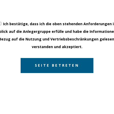
Börse auf Rekordkurs – Warum Pri
ausgehen
Ich bestätige, dass ich die oben stehenden Anforderungen 
blick auf die Anlegergruppe erfülle und habe die Informatione
Henning Gebhardt erklärt, warum privat Anleger Schw
Bezug auf die Nutzung und Vertriebsbeschränkungen gelesen
verstanden und akzeptiert.
Mai 2026
Hier geht es zum Beitrag
Monatsbericht - Mai 2026
Millenium Global Opportunities