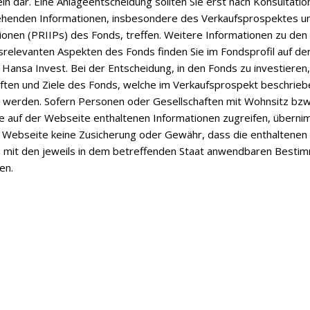
ln dar. Eine Anlageentscheidung sollten Sie erst nach Konsultation
ehenden Informationen, insbesondere des Verkaufsprospektes u
Inflationssorgen sind da – mit Zi
ionen (PRIIPs) des Fonds, treffen. Weitere Informationen zu den
tsrelevanten Aspekten des Fonds finden Sie im Fondsprofil auf de
Henning Gebhardt erklärt, was die steigende Inflatio
Hansa Invest. Bei der Entscheidung, in den Fonds zu investieren,
aften und Ziele des Fonds, welche im Verkaufsprospekt beschrieb
t werden. Sofern Personen oder Gesellschaften mit Wohnsitz bzw.
Juli 2026
ie auf der Webseite enthaltenen Informationen zugreifen, überni
 Webseite keine Zusicherung oder Gewähr, dass die enthaltenen
Hier geht es zum Beitrag
n mit den jeweils in dem betreffenden Staat anwendbaren Best
en.
HalbJahresbericht - Juni 
Millenium Global Opportunities